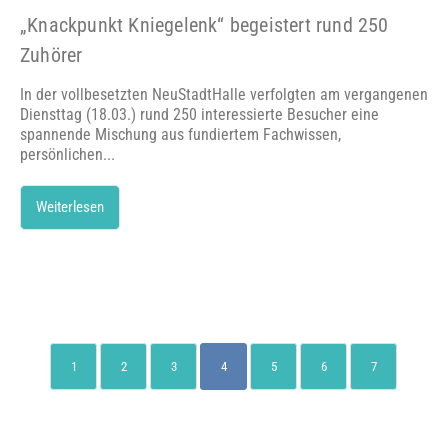
„Knackpunkt Kniegelenk“ begeistert rund 250
Zuhörer
In der vollbesetzten NeuStadtHalle verfolgten am vergangenen
Diensttag (18.03.) rund 250 interessierte Besucher eine
spannende Mischung aus fundiertem Fachwissen,
persönlichen...
Weiterlesen
1
2
3
4
5
6
7