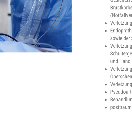
Brustkorb
(Notfallve
Verletzun
Endoprothe
sowie der 
Verletzun
Schulterg
und Hand
Verletzun
Oberschen
Verletzung
Pseudoart
Behandlun
posttrauma