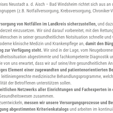
es Neustadt a. d. Aisch – Bad Windsheim richtet sich aus an 
ngruppen (z.B. Notfallversorgung, Krebsversorgung, Chroniker-
Versorgung von Notfällen im Landkreis sicherzustellen,
und dazu
rzeit einzusetzen. Wir sind darauf vorbereitet, mit den Rettun
enschen in seiner gesundheitlichen Notsituation schnelle und 
 moderne klinische Medizin und Krankenpflege an,
damit den Bür
g zur Verfügung steht.
Wir sind in der Lage, vom Neugeboren
undheitssituation abgestimmte und fachkompetente Diagnostik u
e von uns erwartet, dass wir auf seine/ihre gesundheitlichen An
tiges Element einer zugewandten und patientenorientierten B
 leitliniengerechte medizinische Behandlungsprogramme, welch
ität der Betroffenen unterstützen sollen.
eitlichen Netzwerks aller Einrichtungen und Fachexperten in 
im Gesundheitswesen zusammen.
rzuentwickeln,
messen wir unsere Versorgungsprozesse und Be
rgung abgestimmten Kriterienkatalogs
und arbeiten im kontinu