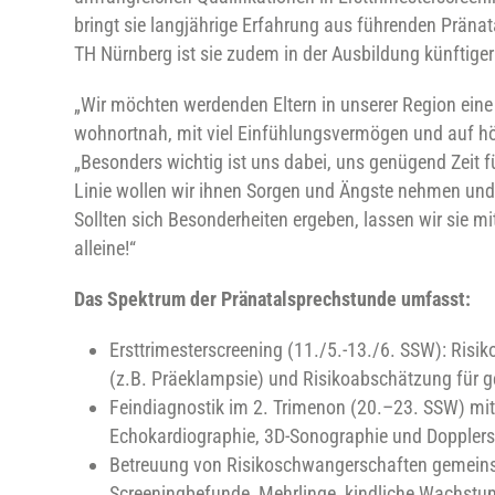
bringt sie langjährige Erfahrung aus führenden Pränat
TH Nürnberg ist sie zudem in der Ausbildung künftig
„Wir möchten werdenden Eltern in unserer Region ein
wohnortnah, mit viel Einfühlungsvermögen und auf höc
„Besonders wichtig ist uns dabei, uns genügend Zeit f
Linie wollen wir ihnen Sorgen und Ängste nehmen und
Sollten sich Besonderheiten ergeben, lassen wir sie mi
alleine!“
Das Spektrum der Pränatalsprechstunde umfasst:
Ersttrimesterscreening (11./5.-13./6. SSW): Risi
(z.B. Präeklampsie) und Risikoabschätzung für ge
Feindiagnostik im 2. Trimenon (20.–23. SSW) mi
Echokardiographie, 3D-Sonographie und Doppler
Betreuung von Risikoschwangerschaften gemeinsa
Screeningbefunde, Mehrlinge, kindliche Wachstu