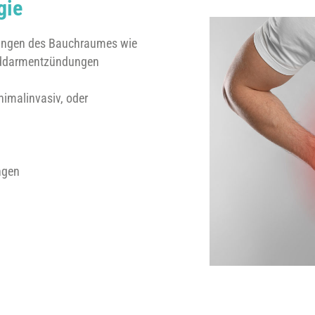
gie
kungen des Bauchraumes wie
inddarmentzündungen
nimalinvasiv, oder
ngen