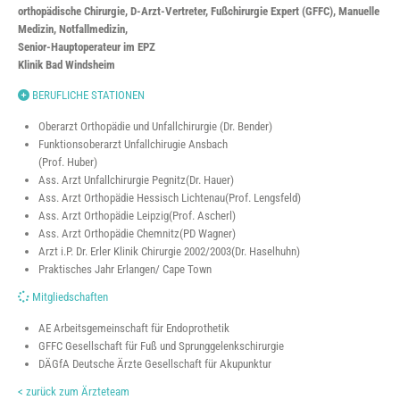
orthopädische Chirurgie, D-Arzt-Vertreter, Fußchirurgie Expert (GFFC), Manuelle
Medizin, Notfallmedizin,
Senior-Hauptoperateur im EPZ
Klinik Bad Windsheim
BERUFLICHE STATIONEN
Oberarzt Orthopädie und Unfallchirurgie (Dr. Bender)
Funktionsoberarzt Unfallchirugie Ansbach
(Prof. Huber)
Ass. Arzt Unfallchirurgie Pegnitz(Dr. Hauer)
Ass. Arzt Orthopädie Hessisch Lichtenau(Prof. Lengsfeld)
Ass. Arzt Orthopädie Leipzig(Prof. Ascherl)
Ass. Arzt Orthopädie Chemnitz(PD Wagner)
Arzt i.P. Dr. Erler Klinik Chirurgie 2002/2003(Dr. Haselhuhn)
Praktisches Jahr Erlangen/ Cape Town
Mitgliedschaften
AE Arbeitsgemeinschaft für Endoprothetik
GFFC Gesellschaft für Fuß und Sprunggelenkschirurgie
DÄGfA Deutsche Ärzte Gesellschaft für Akupunktur
< zurück zum Ärzteteam