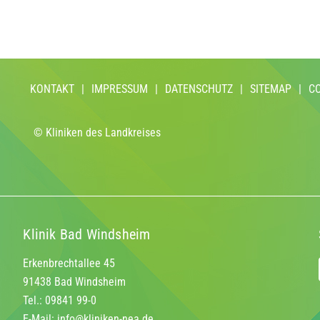
KONTAKT
|
IMPRESSUM
|
DATENSCHUTZ
|
SITEMAP
|
C
© Kliniken des Landkreises
Klinik Bad Windsheim
Erkenbrechtallee 45
91438 Bad Windsheim
Tel.: 09841 99-0
E-Mail:
info@kliniken-nea.de