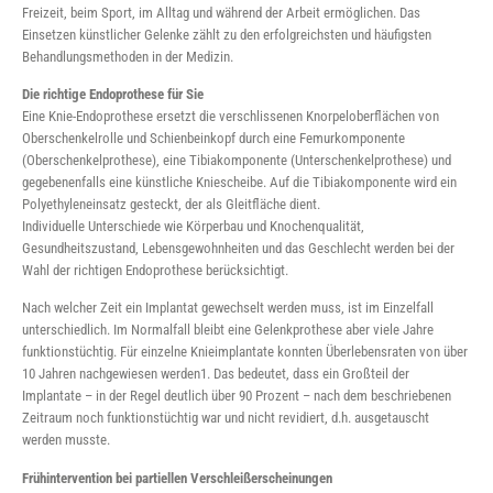
Freizeit, beim Sport, im Alltag und während der Arbeit ermöglichen. Das
Einsetzen künstlicher Gelenke zählt zu den erfolgreichsten und häufigsten
Behandlungsmethoden in der Medizin.
Die richtige Endoprothese für Sie
Eine Knie-Endoprothese ersetzt die verschlissenen Knorpeloberflächen von
Oberschenkelrolle und Schienbeinkopf durch eine Femurkomponente
(Oberschenkelprothese), eine Tibiakomponente (Unterschenkelprothese) und
gegebenenfalls eine künstliche Kniescheibe. Auf die Tibiakomponente wird ein
Polyethyleneinsatz gesteckt, der als Gleitfläche dient.
Individuelle Unterschiede wie Körperbau und Knochenqualität,
Gesundheitszustand, Lebensgewohnheiten und das Geschlecht werden bei der
Wahl der richtigen Endoprothese berücksichtigt.
Nach welcher Zeit ein Implantat gewechselt werden muss, ist im Einzelfall
unterschiedlich. Im Normalfall bleibt eine Gelenkprothese aber viele Jahre
funktionstüchtig. Für einzelne Knieimplantate konnten Überlebensraten von über
10 Jahren nachgewiesen werden1. Das bedeutet, dass ein Großteil der
Implantate – in der Regel deutlich über 90 Prozent – nach dem beschriebenen
Zeitraum noch funktionstüchtig war und nicht revidiert, d.h. ausgetauscht
werden musste.
Frühintervention bei partiellen Verschleißerscheinungen