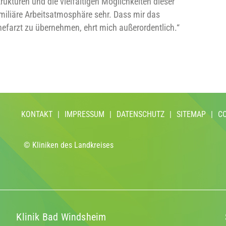
trukturen und die vielfältigen Möglichkeiten dieser
familiäre Arbeitsatmosphäre sehr. Dass mir das
hefarzt zu übernehmen, ehrt mich außerordentlich.“
KONTAKT
|
IMPRESSUM
|
DATENSCHUTZ
|
SITEMAP
|
C
© Kliniken des Landkreises
Klinik Bad Windsheim