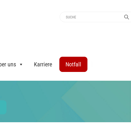
ber uns
Karriere
Notfall
H